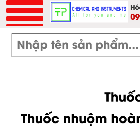
menu
Hó
09
Thuố
Thuốc nhuộm hoàn