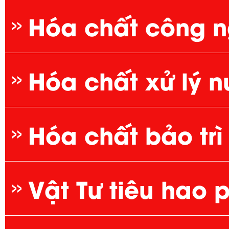
Hóa chất công n
Hóa chất xử lý 
Axít
Hóa chất bảo trì
bazơ
Khử Trùng
Vật Tư tiêu hao 
muối
Keo Tụ
hệ thống RO