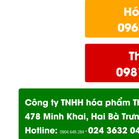
Hó
096
Th
098
Công ty TNHH hóa phẩm Th
478 Minh Khai, Hai Bà Trư
Hotline:
024 3632 0
0904.648.284 *